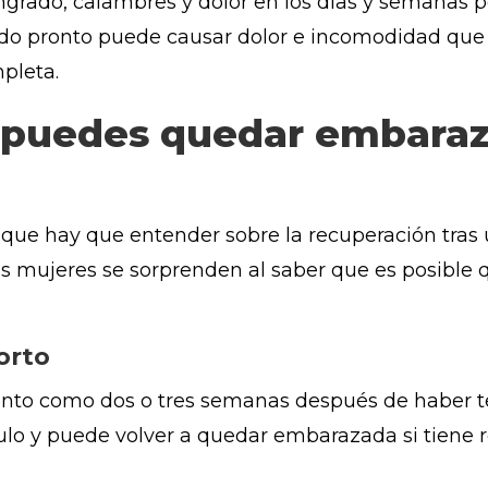
ado, calambres y dolor en los días y semanas pos
ado pronto puede causar dolor e incomodidad que
pleta.
 puedes quedar embara
que hay que entender sobre la recuperación tras u
has mujeres se sorprenden al saber que es posib
orto
nto como dos o tres semanas después de haber ten
ulo y puede volver a quedar embarazada si tiene r