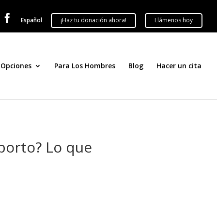

Español
Opciones
Para Los Hombres
Blog
Hacer un cita
borto? Lo que